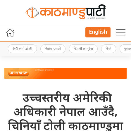
English
केपी शर्मा ओली
नेकपा एमाले
नेपाली कांग्रेस
नेप्से
पुष्
उच्चस्तरीय अमेरिकी
अधिकारी नेपाल आउँदै,
चिनियाँ टोली काठमाण्डुमा