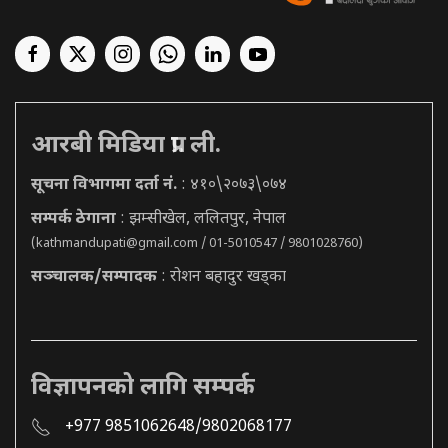
आरबी मिडिया प्रा. ली.
सूचना विभागमा दर्ता नं.
: ४१०\२०७३\०७४
सम्पर्क ठेगाना
: झम्सीखेल, ललितपुर, नेपाल
(
kathmandupati@gmail.com
/ 01-5010547 / 9801028760)
सञ्चालक/सम्पादक
: रोशन बहादुर खड्का
विज्ञापनको लागि सम्पर्क
+977 9851062648/9802068177