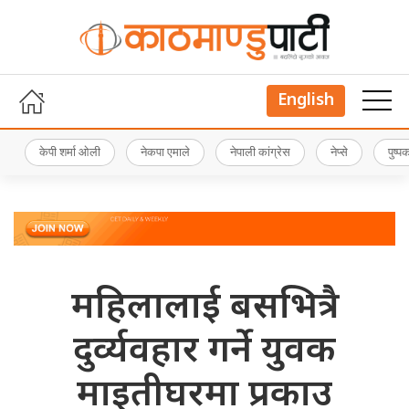
English
केपी शर्मा ओली
नेकपा एमाले
नेपाली कांग्रेस
नेप्से
पुष्
महिलालाई बसभित्रै
दुर्व्यवहार गर्ने युवक
माइतीघरमा प्रकाउ