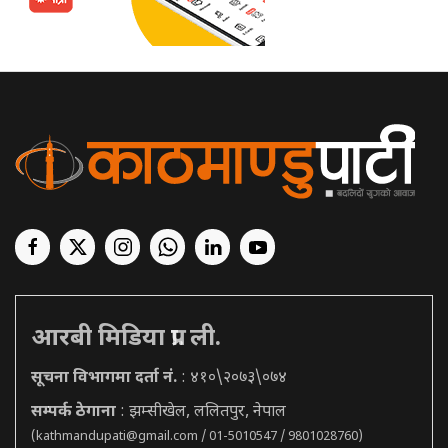
आरबी मिडिया प्रा. ली.
सूचना विभागमा दर्ता नं.
: ४१०\२०७३\०७४
सम्पर्क ठेगाना
: झम्सीखेल, ललितपुर, नेपाल
(
kathmandupati@gmail.com
/ 01-5010547 / 9801028760)