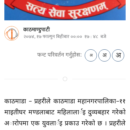
काठमाण्डुपाटी
२०७४, १७ फाल्गुन बिहीबार ००:०० १७ : ४८ बजे
फन्ट परिवर्तन गर्नुहोस:
काठमाडौं – प्रहरीले काठमाडौं महानगरपालिका–११
माइतीघर मण्डलाबाट महिलालार्इ दुव्यबहार गरेकाे
अाराेपमा एक युवलार्इ प्रकाउ गरेकाे छ । प्रहरीले