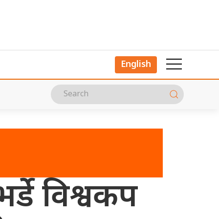
English
र्डे विश्वकप