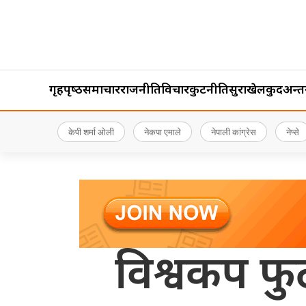
गृहपृष्‍ठ
समाचार
राजनीति
विचार
कुटनीति
सुरक्षा
खेलकुद
अन्तर्र
केपी शर्मा ओली
नेकपा एमाले
नेपाली कांग्रेस
नेप्से
विश्वकप फुट