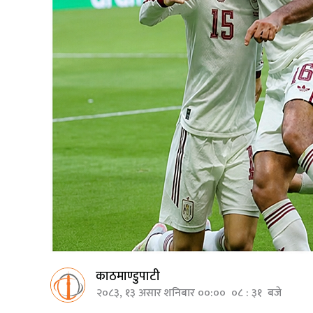
काठमाण्डुपाटी
२०८३, १३ असार शनिबार ००:०० ०८ : ३१ बजे