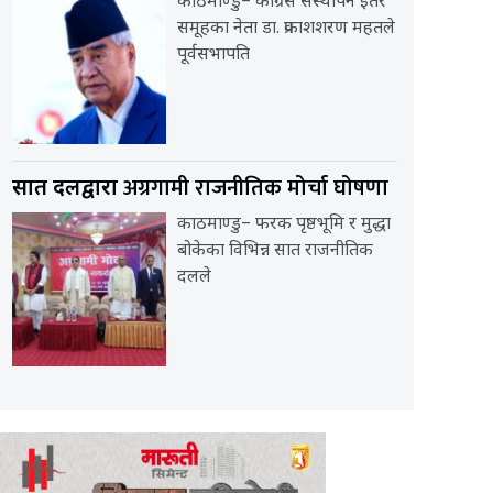
काठमाण्डु– कांग्रेस संस्थापन इतर
समूहका नेता डा. प्रकाशशरण महतले
पूर्वसभापति
अग्रगामी राजनीतिक मोर्चा घोषणा
सात दलद्वारा
काठमाण्डु– फरक पृष्ठभूमि र मुद्धा
बोकेका विभिन्न सात राजनीतिक
दलले