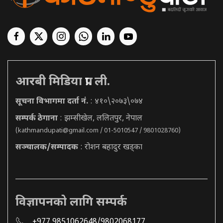
आरबी मिडिया प्रा. ली.
सूचना विभागमा दर्ता नं.
: ४१०\२०७३\०७४
सम्पर्क ठेगाना
: झम्सीखेल, ललितपुर, नेपाल
(
kathmandupati@gmail.com
/ 01-5010547 / 9801028760)
सञ्चालक/सम्पादक
: रोशन बहादुर खड्का
विज्ञापनको लागि सम्पर्क
+977 9851062648/9802068177