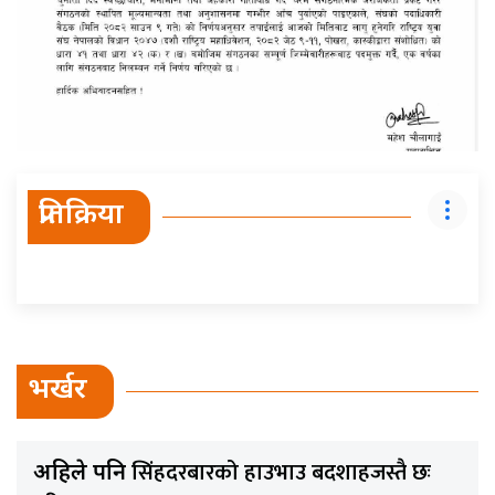
प्रतिक्रिया
भर्खर
सिंहदरबारको हाउभाउ बदशाहजस्तै छः
अहिले पनि