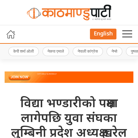
English
केपी शर्मा ओली
नेकपा एमाले
नेपाली कांग्रेस
नेप्से
पुष्
विद्या भण्डारीको पक्षमा
लागेपछि युवा संघका
लुम्बिनी प्रदेश अध्यक्ष खरेल