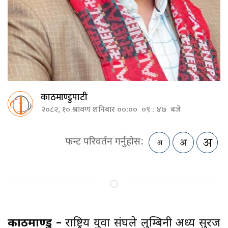
काठमाण्डुपाटी
२०८२, १० श्रावण शनिबार ००:०० ०९ : ४७ बजे
फन्ट परिवर्तन गर्नुहोस:
काठमाण्डु –
राष्ट्रिय युवा संघले लुम्बिनी अध्यक्ष सुरज