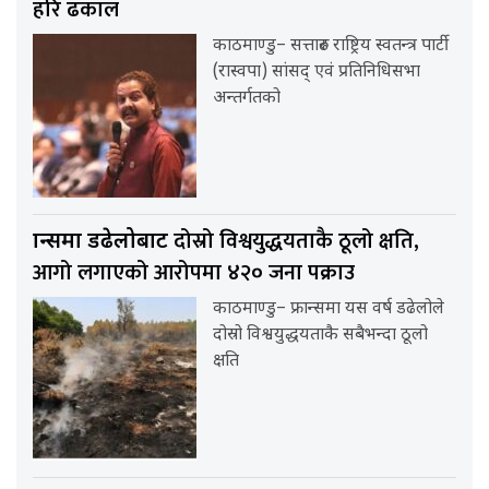
हरि ढकाल
काठमाण्डु– सत्तारुढ राष्ट्रिय स्वतन्त्र पार्टी
(रास्वपा) सांसद् एवं प्रतिनिधिसभा
अन्तर्गतको
दोस्रो विश्वयुद्धयताकै ठूलो क्षति,
फ्रान्समा डढेलोबाट
आगो लगाएको आरोपमा ४२० जना पक्राउ
काठमाण्डु– फ्रान्समा यस वर्ष डढेलोले
दोस्रो विश्वयुद्धयताकै सबैभन्दा ठूलो
क्षति