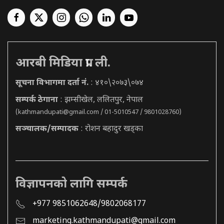
आरबी मिडिया प्रा. ली.
सूचना विभागमा दर्ता नं.
: ४१०\२०७३\०७४
सम्पर्क ठेगाना
: झम्सीखेल, ललितपुर, नेपाल
(
kathmandupati@gmail.com
/ 01-5010547 / 9801028760)
सञ्चालक/सम्पादक
: रोशन बहादुर खड्का
विज्ञापनको लागि सम्पर्क
+977 9851062648/9802068177
marketing.kathmandupati@gmail.com