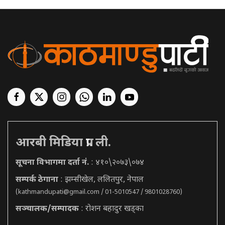
आरबी मिडिया प्रा. ली.
सूचना विभागमा दर्ता नं.
: ४१०\२०७३\०७४
सम्पर्क ठेगाना
: झम्सीखेल, ललितपुर, नेपाल
(
kathmandupati@gmail.com
/ 01-5010547 / 9801028760)
सञ्चालक/सम्पादक
: रोशन बहादुर खड्का