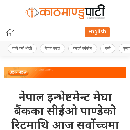
English
केपी शर्मा ओली
नेकपा एमाले
नेपाली कांग्रेस
नेप्से
पुष्
नेपाल इन्भेष्टमेन्ट मेघा
बैंकका सीईओ पाण्डेको
रिटमाथि आज सर्वोच्चमा