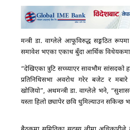
मन्त्री डा. वाग्लेले आफूविरुद्ध सङ्गठित र
समावेश भएका एकाध बुँदा आर्थिक विधेयकमा छु
“देखिएका त्रुटि सच्च्याएर सार्वभौम सांसदको
प्रतिनिधिसभा अवरोध गरेर बजेट र मबारे
खोजियो”, अर्थमन्त्री डा. वाग्लेले भने, “सु
यस्ता हिलो छ्यापेर छवि धुमिल्याउन सकिन्छ भने
बैठकमा समितिका सदस्य लीमा अधिकारीले सद