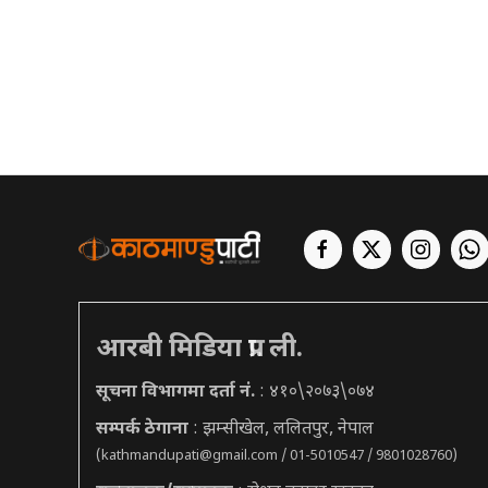
आरबी मिडिया प्रा. ली.
सूचना विभागमा दर्ता नं.
: ४१०\२०७३\०७४
सम्पर्क ठेगाना
: झम्सीखेल, ललितपुर, नेपाल
(
kathmandupati@gmail.com
/ 01-5010547 / 9801028760)