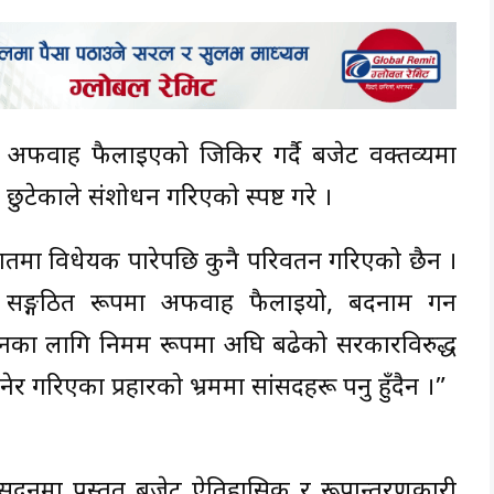
ूपमा अफवाह फैलाइएको जिकिर गर्दै बजेट वक्तव्यमा
टेकाले संशोधन गरिएको स्पष्ट गरे ।
 हातमा विधेयक पारेपछि कुनै परिवर्तन गरिएको छैन ।
 सङ्गठित रूपमा अफवाह फैलाइयो, बदनाम गर्न
शासनका लागि निर्मम रूपमा अघि बढेको सरकारविरुद्ध
र गरिएका प्रहारको भ्रममा सांसदहरू पर्नु हुँदैन ।”
नमा प्रस्तुत बजेट ऐतिहासिक र रूपान्तरणकारी