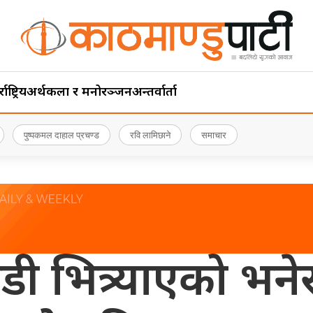
ाष्ट्रिय
अर्थ
कला र मनोरञ्जन
अन्तर्वार्ता
पुष्पकमल दाहाल प्रचण्ड
रवि लामिछाने
समाचार
डी भित्र्याएको भ