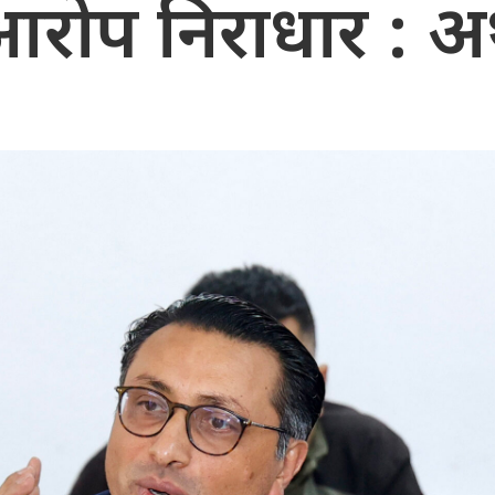
प निराधार : अर्थमन