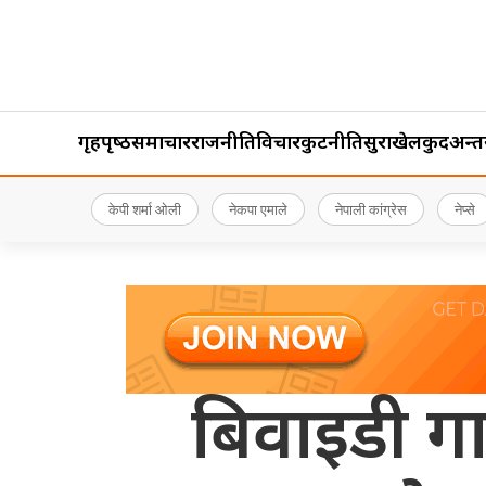
गृहपृष्‍ठ
समाचार
राजनीति
विचार
कुटनीति
सुरक्षा
खेलकुद
अन्तर्र
केपी शर्मा ओली
नेकपा एमाले
नेपाली कांग्रेस
नेप्से
बिवाइडी गा