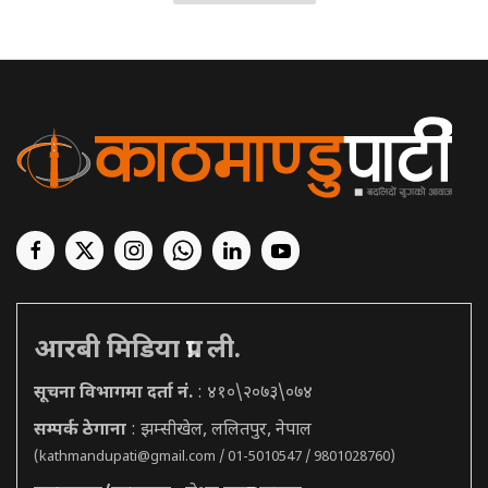
आरबी मिडिया प्रा. ली.
सूचना विभागमा दर्ता नं.
: ४१०\२०७३\०७४
सम्पर्क ठेगाना
: झम्सीखेल, ललितपुर, नेपाल
(
kathmandupati@gmail.com
/ 01-5010547 / 9801028760)