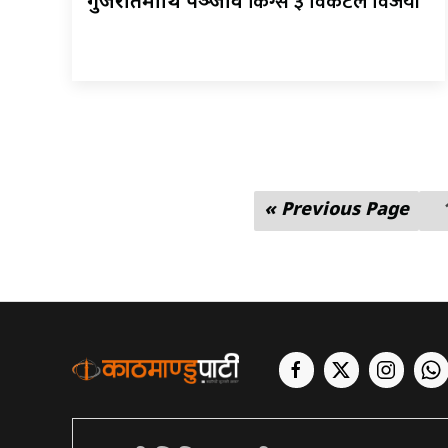
किंग्स ३ विकेटले विजयी
गुजरातमाथि पञ्जाव
« Previous Page