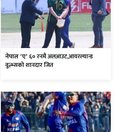
६० रनमै अलआउट,आयरल्यान्ड
नेपाल ‘ए’
वुल्भ्सको शानदार जित