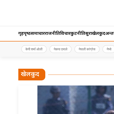
गृहपृष्‍ठ
समाचार
राजनीति
विचार
कुटनीति
सुरक्षा
खेलकुद
अन्तर्र
केपी शर्मा ओली
नेकपा एमाले
नेपाली कांग्रेस
नेप्से
खेलकुद