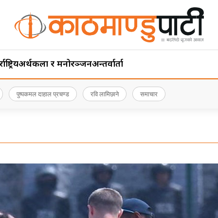
ाष्ट्रिय
अर्थ
कला र मनोरञ्जन
अन्तर्वार्ता
पुष्पकमल दाहाल प्रचण्ड
रवि लामिछाने
समाचार