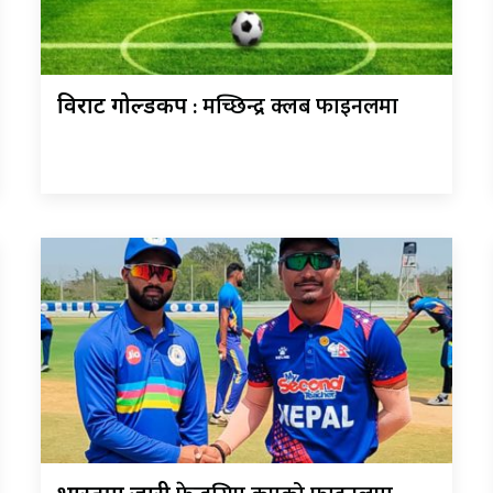
: मच्छिन्द्र क्लब फाइनलमा
विराट गोल्डकप