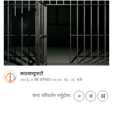
काठमाण्डुपाटी
२०८३, २ जेष्ठ शनिबार ००:०० १३ : २८ बजे
फन्ट परिवर्तन गर्नुहोस: