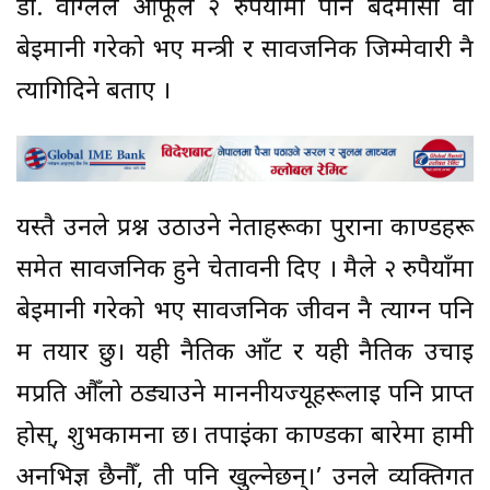
डा. वाग्लेले आफूले २ रुपैयाँमा पनि बदमासी वा
बेइमानी गरेको भए मन्त्री र सार्वजनिक जिम्मेवारी नै
त्यागिदिने बताए ।
यस्तै उनले प्रश्न उठाउने नेताहरूका पुराना काण्डहरू
समेत सार्वजनिक हुने चेतावनी दिए । मैले २ रुपैयाँमा
बेइमानी गरेको भए सार्वजनिक जीवन नै त्याग्न पनि
म तयार छु। यही नैतिक आँट र यही नैतिक उचाइ
मप्रति औँलो ठड्याउने माननीयज्यूहरूलाई पनि प्राप्त
होस्, शुभकामना छ। तपाईंका काण्डका बारेमा हामी
अनभिज्ञ छैनौँ, ती पनि खुल्नेछन्।’ उनले व्यक्तिगत