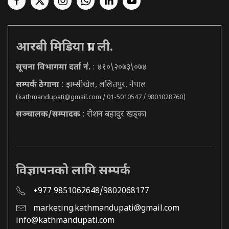
आरबी मिडिया प्रा. ली.
सूचना विभागमा दर्ता नं.
: ४१०\२०७३\०७४
सम्पर्क ठेगाना
: झम्सीखेल, ललितपुर, नेपाल
(
kathmandupati@gmail.com
/ 01-5010547 / 9801028760)
सञ्चालक/सम्पादक
: रोशन बहादुर खड्का
विज्ञापनको लागि सम्पर्क
+977 9851062648/9802068177
marketing.kathmandupati@gmail.com
info@kathmandupati.com