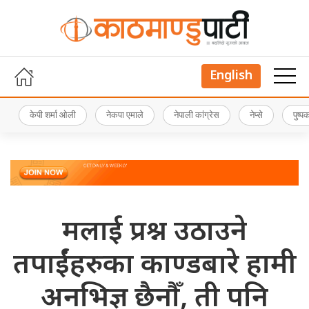
English
केपी शर्मा ओली
नेकपा एमाले
नेपाली कांग्रेस
नेप्से
पुष्
मलाई प्रश्न उठाउने
तपाईंहरुका काण्डबारे हामी
अनभिज्ञ छैनौँ, ती पनि