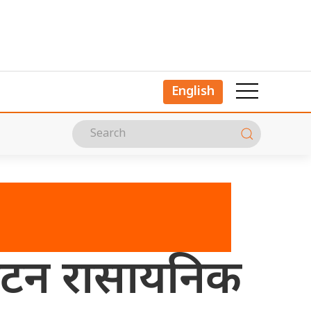
English
िकटन रासायनिक