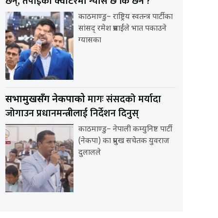
छन्, तपाईंको क्वार्टरमा ग्यास छ कि छैन ?
काठमाण्डु– राष्ट्रिय स्वतन्त्र पार्टीका
सांसद् रमेश प्रसाईंले भात पकाउने
ग्यासका
मागः संसदको मर्यादा
सभामुखसँग नेकपाको
जोगाउन प्रधानमन्त्रीलाई निर्देशन दिनुस्
काठमाण्डु– नेपाली कम्युनिष्ट पार्टी
(नेकपा) का प्रमुख सचेतक युवराज
दुलालले