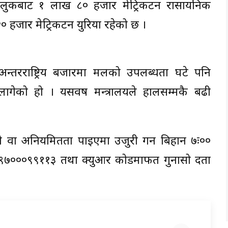
िन्न मुलुकबाट १ लाख ८० हजार मेट्रिकटन रासायनिक
० हजार मेट्रिकटन युरिया रहेको छ ।
ारण अन्तरराष्ट्रिय बजारमा मलको उपलब्धता घटे पनि
ागेको हो । यसवर्ष मन्त्रालयले हालसम्मकै बढी
ी वा अनियमितता पाइएमा उजुरी गर्न बिहान ७ः००
९७०००९९११३ तथा क्युआर कोडमार्फत गुनासो दर्ता