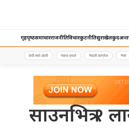
गृहपृष्‍ठ
समाचार
राजनीति
विचार
कुटनीति
सुरक्षा
खेलकुद
अन्तर्र
केपी शर्मा ओली
नेकपा एमाले
नेपाली कांग्रेस
नेप्से
साउनभित्र २ 