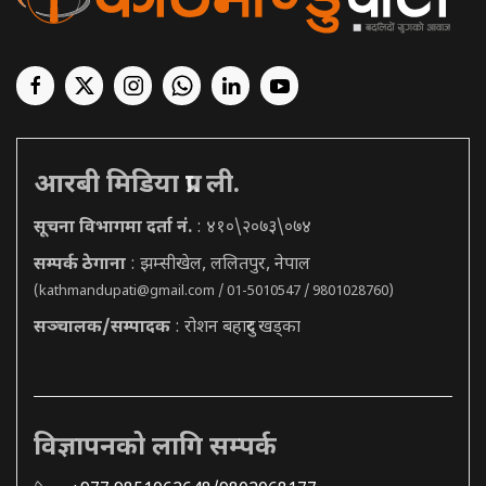
आरबी मिडिया प्रा. ली.
सूचना विभागमा दर्ता नं.
: ४१०\२०७३\०७४
सम्पर्क ठेगाना
: झम्सीखेल, ललितपुर, नेपाल
(
kathmandupati@gmail.com
/ 01-5010547 / 9801028760)
सञ्चालक/सम्पादक
: रोशन बहादुर खड्का
विज्ञापनको लागि सम्पर्क