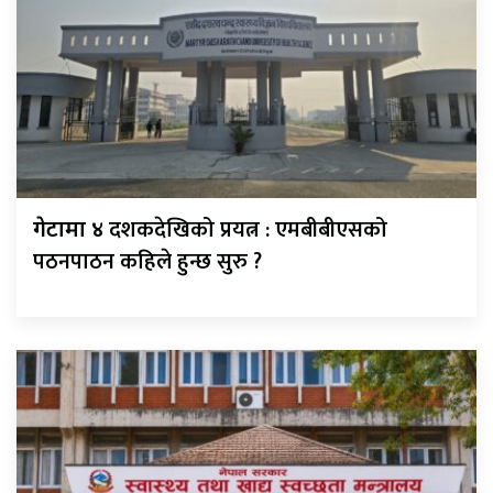
दशकदेखिको प्रयत्न : एमबीबीएसको
गेटामा ४
पठनपाठन कहिले हुन्छ सुरु ?