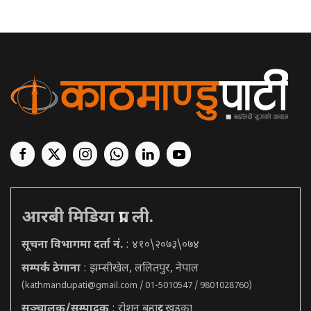
आरबी मिडिया प्रा. ली.
सूचना विभागमा दर्ता नं.
: ४१०\२०७३\०७४
सम्पर्क ठेगाना
: झम्सीखेल, ललितपुर, नेपाल
(
kathmandupati@gmail.com
/ 01-5010547 / 9801028760)
सञ्चालक/सम्पादक
: रोशन बहादुर खड्का