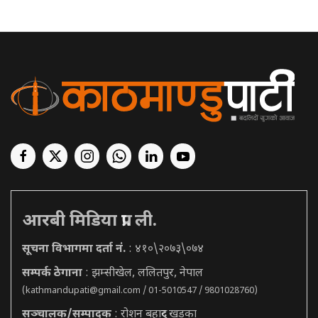
आरबी मिडिया प्रा. ली.
सूचना विभागमा दर्ता नं.
: ४१०\२०७३\०७४
सम्पर्क ठेगाना
: झम्सीखेल, ललितपुर, नेपाल
(
kathmandupati@gmail.com
/ 01-5010547 / 9801028760)
सञ्चालक/सम्पादक
: रोशन बहादुर खड्का