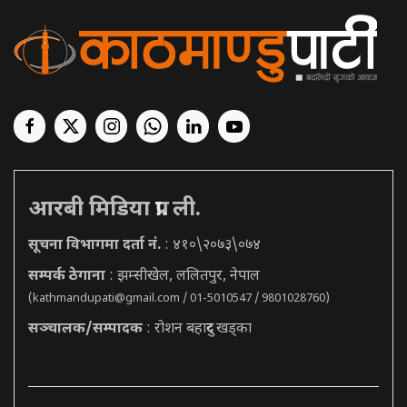
आरबी मिडिया प्रा. ली.
सूचना विभागमा दर्ता नं.
: ४१०\२०७३\०७४
सम्पर्क ठेगाना
: झम्सीखेल, ललितपुर, नेपाल
(
kathmandupati@gmail.com
/ 01-5010547 / 9801028760)
सञ्चालक/सम्पादक
: रोशन बहादुर खड्का