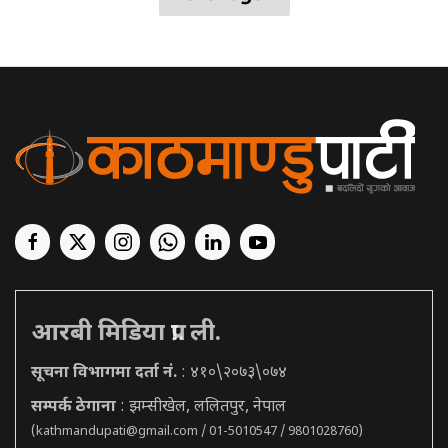
आरबी मिडिया प्रा. ली.
सूचना विभागमा दर्ता नं.
: ४१०\२०७३\०७४
सम्पर्क ठेगाना
: झम्सीखेल, ललितपुर, नेपाल
(
kathmandupati@gmail.com
/ 01-5010547 / 9801028760)