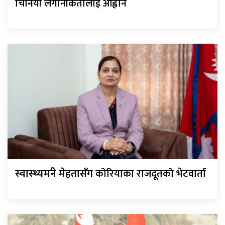
चिनियाँ लगानीकर्तालाई आह्वान
कोरियाका राजदूतको भेटवार्ता
स्वास्थ्यमन्त्री मेहतासँग