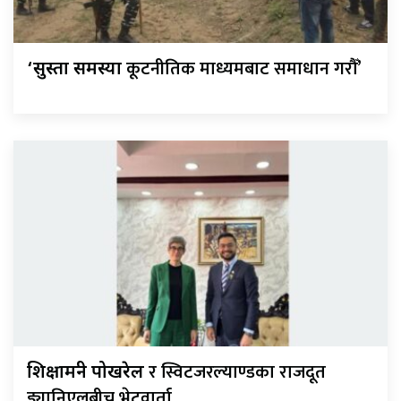
कूटनीतिक माध्यमबाट समाधान गरौँ’
‘सुस्ता समस्या
र स्विटजरल्याण्डका राजदूत
शिक्षामन्त्री पोखरेल
ड्यानिएलबीच भेटवार्ता