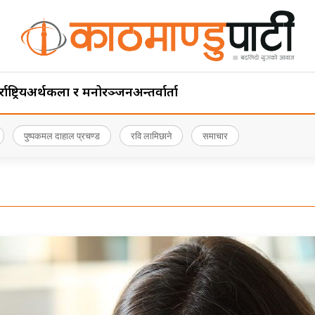
ाष्ट्रिय
अर्थ
कला र मनोरञ्जन
अन्तर्वार्ता
पुष्पकमल दाहाल प्रचण्ड
रवि लामिछाने
समाचार