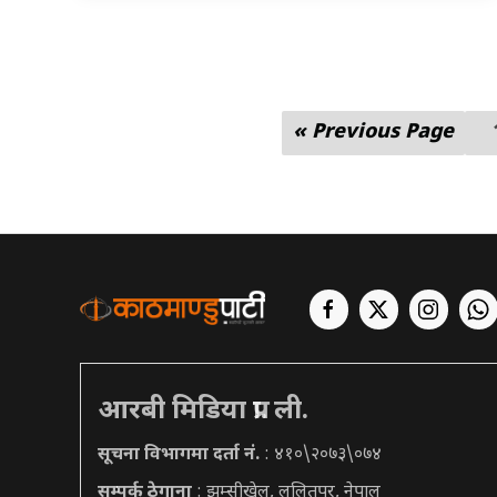
« Previous Page
आरबी मिडिया प्रा. ली.
सूचना विभागमा दर्ता नं.
: ४१०\२०७३\०७४
सम्पर्क ठेगाना
: झम्सीखेल, ललितपुर, नेपाल