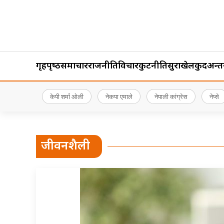
गृहपृष्‍ठ
समाचार
राजनीति
विचार
कुटनीति
सुरक्षा
खेलकुद
अन्तर्र
केपी शर्मा ओली
नेकपा एमाले
नेपाली कांग्रेस
नेप्से
जीवनशैली