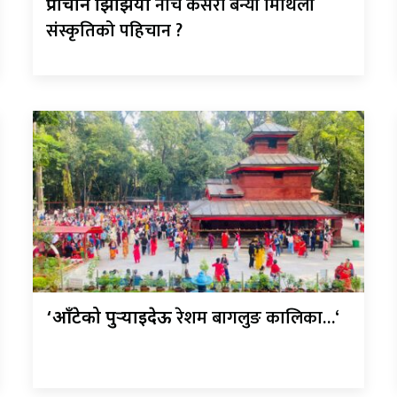
नाच कसरी बन्यो मिथिला
प्राचीन झिझिया
संस्कृतिको पहिचान ?
रेशम बागलुङ कालिका…‘
‘आँटेको पुर्‍याइदेऊ