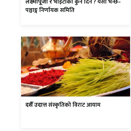
भाइटीका कुन दिन ? यसो भन्छ–
लक्ष्मीपूजा र
पञ्चाङ्ग निर्णायक समिति
संस्कृतिको विराट आयाम
दसैँ उदात्त