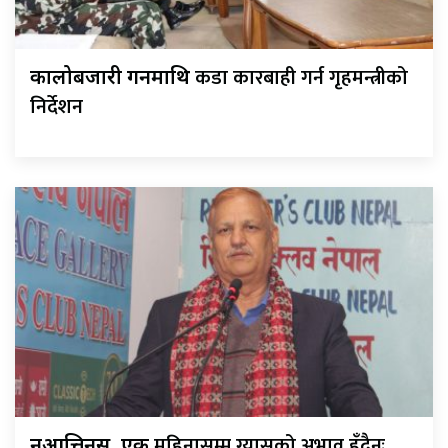
कडा कारबाही गर्न गृहमन्त्रीको
कालोबजारी गर्नेमाथि
निर्देशन
महिनासम्म ग्यासको अभाव हुँदैनः
नआत्तिनुस्, एक