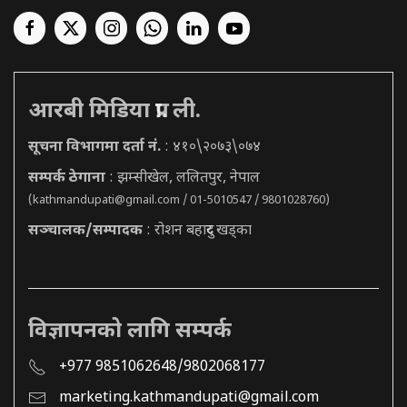
आरबी मिडिया प्रा. ली.
सूचना विभागमा दर्ता नं.
: ४१०\२०७३\०७४
सम्पर्क ठेगाना
: झम्सीखेल, ललितपुर, नेपाल
(
kathmandupati@gmail.com
/ 01-5010547 / 9801028760)
सञ्चालक/सम्पादक
: रोशन बहादुर खड्का
विज्ञापनको लागि सम्पर्क
+977 9851062648/9802068177
marketing.kathmandupati@gmail.com