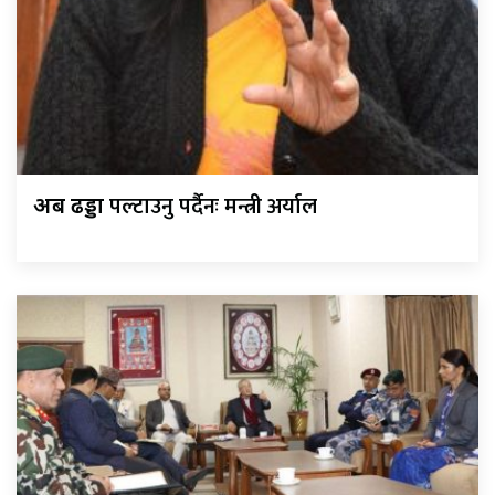
पल्टाउनु पर्दैनः मन्त्री अर्याल
अब ढड्डा