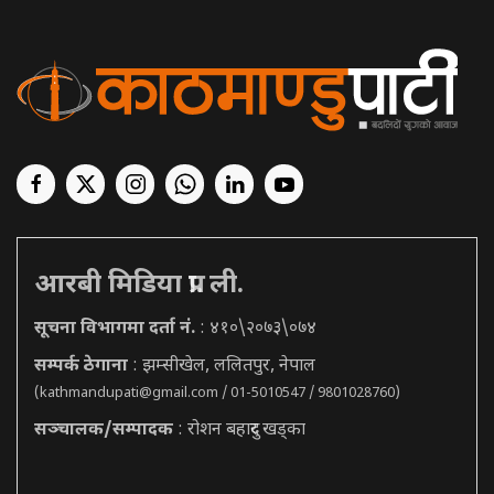
आरबी मिडिया प्रा. ली.
सूचना विभागमा दर्ता नं.
: ४१०\२०७३\०७४
सम्पर्क ठेगाना
: झम्सीखेल, ललितपुर, नेपाल
(
kathmandupati@gmail.com
/ 01-5010547 / 9801028760)
सञ्चालक/सम्पादक
: रोशन बहादुर खड्का