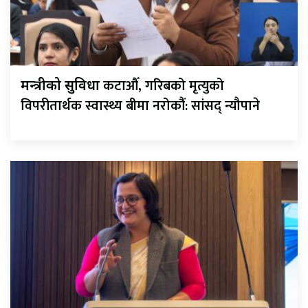
कटाऔँ, गरिबको मृत्युको
मन्त्रीको सुविधा
विपरीतार्थक स्वास्थ्य बीमा नरोकौंं: सांसद् न्यौपाने