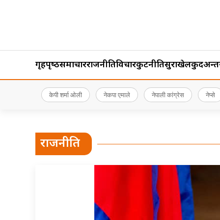
गृहपृष्‍ठ
समाचार
राजनीति
विचार
कुटनीति
सुरक्षा
खेलकुद
अन्तर्र
केपी शर्मा ओली
नेकपा एमाले
नेपाली कांग्रेस
नेप्से
राजनीति