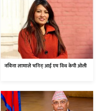
भनिन्ः आई एम विथ केपी ओली
नविना लामाले