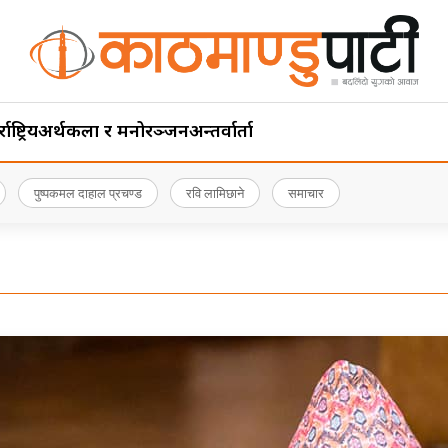
ाष्ट्रिय
अर्थ
कला र मनोरञ्जन
अन्तर्वार्ता
पुष्पकमल दाहाल प्रचण्ड
रवि लामिछाने
समाचार