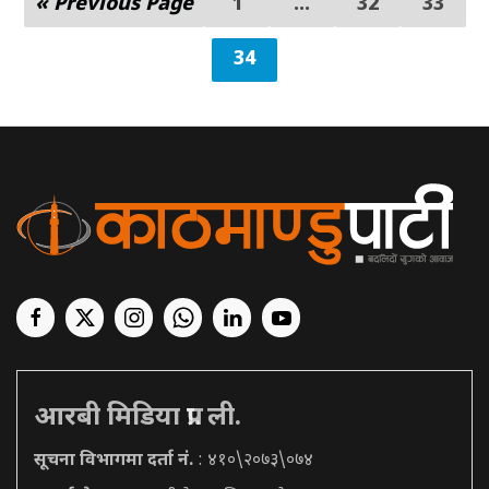
« Previous Page
1
…
32
33
34
आरबी मिडिया प्रा. ली.
सूचना विभागमा दर्ता नं.
: ४१०\२०७३\०७४