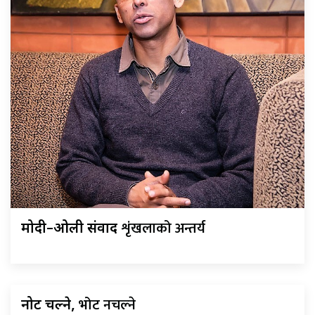
शृंखलाको अन्तर्य
मोदी–ओली संवाद
भोट नचल्ने
नोट चल्ने,